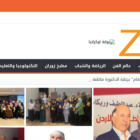
ت
عالم الفن
الرياضة والشباب
مطبخ زوران
التكنولوجيا والتعليم
م” برعاية الدكتورة فاطمة البابا