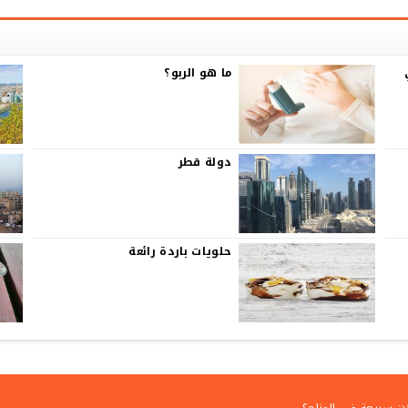
ما هو الربو؟
دولة قطر
حلويات باردة رائعة