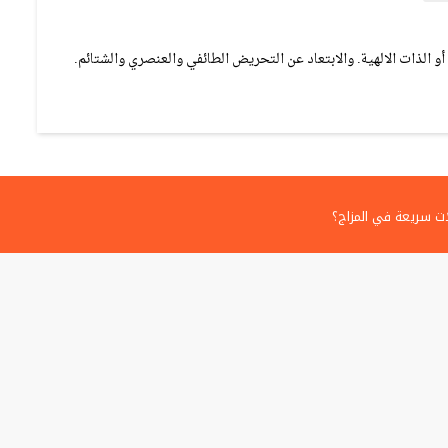
و الذات الالهية. والابتعاد عن التحريض الطائفي والعنصري والشتائم.
ت سريعة في المزاج؟
سين مستوى المعيشة؟
غضب