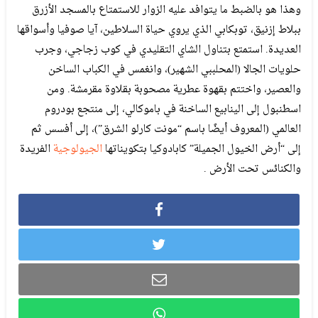
وهذا هو بالضبط ما يتوافد عليه الزوار للاستمتاع بالمسجد الأزرق
ببلاط إزنيق، توبكابي الذي يروي حياة السلاطين، آيا صوفيا وأسواقها
العديدة. استمتع بتناول الشاي التقليدي في كوب زجاجي، وجرب
حلويات الجالا (المحلببي الشهير)، وانغمس في الكباب الساخن
والعصير، واختتم بقهوة عطرية مصحوبة بقلاوة مقرمشة. ومن
اسطنبول إلى الينابيع الساخنة في باموكالي، إلى منتجع بودروم
العالمي (المعروف أيضًا باسم “مونت كارلو الشرق”)، إلى أفسس ثم
إلى “أرض الخيول الجميلة” كابادوكيا بتكويناتها
الجيولوجية
الفريدة
والكنائس تحت الأرض .