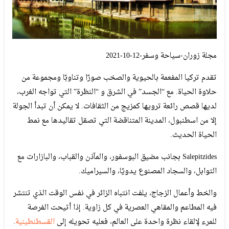
مجلة زوران-سياحة وسفر-12-10-2021
تقدم تركيا المفعمة بالحيوية والصخب صورًا وتناوبًا ومجموعة من
حلاوة الحياة. مع “الجسد” في الشرق و “النظرة” التي تواجه الغرب،
لديها قصص رائعة ترويها كمزيج من الثقافات. لا يمكن أن تبدأ الجولة
إلا من اسطنبول، المدينة المتناقضة التي تصقل تقاليدها مع نمط
الحياة الحديث.
Salepitzides بجانب مضيق البوسفور، والمآذن والقباب، والبازارات مع
التوابل، والسجاد المصنوع يدويًا، والسيراميك.
والخط وأعمال الزجاج، يلفت انتباه الزائر في نفس الوقت الذي تنتشر
فيه المطاعم والمقاهي العصرية في كل زاوية. إذا أتيحت الفرصة
للمرء لإلقاء نظرة واحدة على العالم، فعليه تحويله إلى
القسطنطينية
.