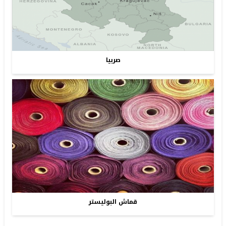
صربيا
قماش البوليستر