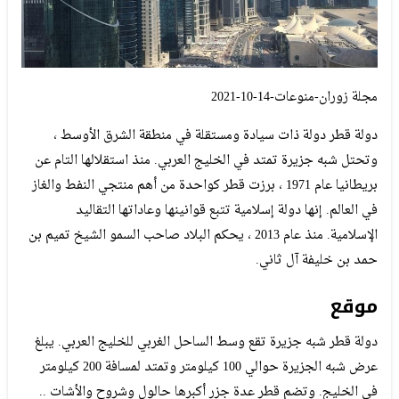
مجلة زوران-منوعات-14-10-2021
دولة قطر دولة ذات سيادة ومستقلة في منطقة الشرق الأوسط ،
وتحتل شبه جزيرة تمتد في الخليج العربي. منذ استقلالها التام عن
بريطانيا عام 1971 ، برزت قطر كواحدة من أهم منتجي النفط والغاز
في العالم. إنها دولة إسلامية تتبع قوانينها وعاداتها التقاليد
الإسلامية. منذ عام 2013 ، يحكم البلاد صاحب السمو الشيخ تميم بن
حمد بن خليفة آل ثاني.
موقع
دولة قطر شبه جزيرة تقع وسط الساحل الغربي للخليج العربي. يبلغ
عرض شبه الجزيرة حوالي 100 كيلومتر وتمتد لمسافة 200 كيلومتر
في الخليج. وتضم قطر عدة جزر أكبرها حالول وشروح والأشات ..