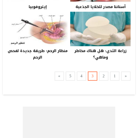
أسناننا مصدر للخلايا الجذعية
إيتروفوبيا
زراعة الثدي: هل هناك مخاطر
منظار الرحم: طريقة جديدة لفحص
وماهي؟
الرحم
»
5
4
3
2
1
«