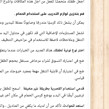
اجعل طفلك متحمسًا للعمل من أجل هذه المكافآت واشرح الن
قم بتخزين لوازم التدريب على استخدام الحمام .
يمكن أن يشمل ذلك كرسيًا متدرجًا وصابونًا ممتعًا لليدين وم
تشمل المستلزمات الإضافية التي قد تكون في متناول اليد من
التنقل وملاحظات لاصقة للاستخدام في مراحيض التنظيف الت
هناك العديد من الخيارات عندما يتعلق ا
اختر نوع نونية لطفلك.
ضع في اعتبارك التسوق لشراء مرحاض مستقل بحجم الطفل أو 
ضع في اعتبارك أن قابلية التنقل مهمة بمجرد خروجك من ا
قياسي.
. اسمح للطفل بلم
قدمي استخدام القصرية بطريقة غير مخيفة
ترغبين أيضًا في البدء بوضع كرسي الحمام في مكان آخر غير 
تأكد من أن لديك ما يكفي من المناديل ، وا
استعد للحوادث.