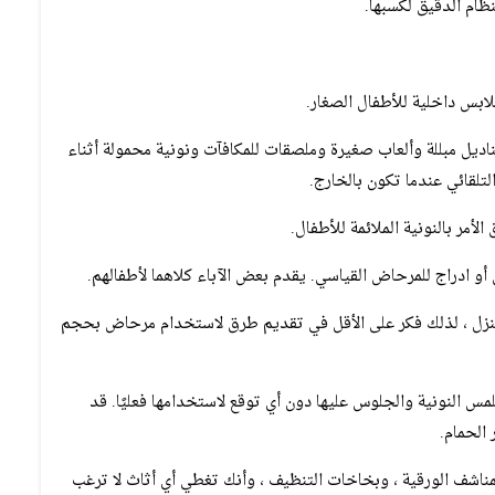
ظام الدقيق لكسبها.
لابس داخلية للأطفال الصغار.
اديل مبللة وألعاب صغيرة وملصقات للمكافآت ونونية محمولة أثناء
لقائي عندما تكون بالخارج.
لأمر بالنونية الملائمة للأطفال.
ادراج للمرحاض القياسي. يقدم بعض الآباء كلاهما لأطفالهم.
لمنزل ، لذلك فكر على الأقل في تقديم طرق لاستخدام مرحاض بحجم
س النونية والجلوس عليها دون أي توقع لاستخدامها فعليًا. قد
الحمام.
لمناشف الورقية ، وبخاخات التنظيف ، وأنك تغطي أي أثاث لا ترغب