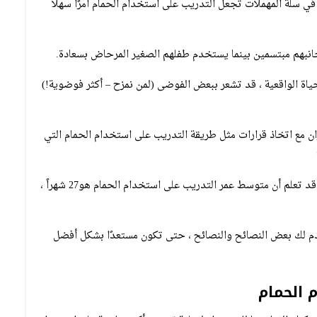
في سلة المهملات تجعل التدريب على استخدام الحمام أمرًا سهلاً
بجانبهم مبتسمين بينما يستخدم طفلهم الصغير المرحاض بسعادة.
اة الواقعية ، قد تشعر ببعض الفوضى (لمن نمزح – أكثر فوضوية!)
ران مع اتخاذ قرارات مثل طريقة التدريب على استخدام الحمام التي
التدريب على استخدام النونية على أساس الجدول الزمني ؟ قد تعلم أن متوسط ​​عمر التدريب على استخدام الحمام هو27 شهراً ،
ن نقدم لك بعض النصائح والنصائح ، حتى تكون مستعدًا بشكل أفضل
 الحمام